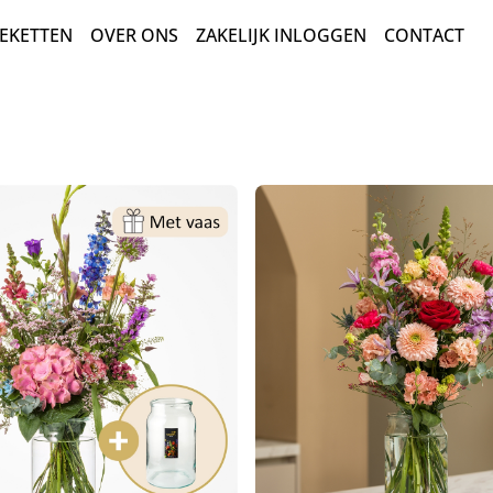
EKETTEN
OVER ONS
ZAKELIJK INLOGGEN
CONTACT
BEDANKT EN ZOMAAR
LUXE-CADEAUBOEKETTEN
MEEST DUURZAME KEUZE
PLANTEN
PLUK EN VELDBOEKETTEN
ROUW EN CONDOLEANCE
ROZEN
SEIZOENSBOEKETTEN
VERJAARDAG EN FELICITATIE
BLOEMENBONNEN