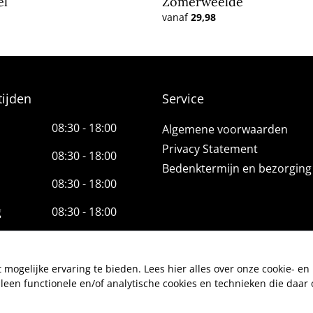
el
Zomerweelde
vanaf
29,98
ijden
Service
08:30 - 18:00
Algemene voorwaarden
Privacy Statement
08:30 - 18:00
Bedenktermijn en bezorging
08:30 - 18:00
g
08:30 - 18:00
08:30 - 18:00
08:30 - 17:00
t mogelijke ervaring te bieden. Lees
hier
alles over onze cookie- en 
lleen functionele en/of analytische cookies en technieken die daar o
-