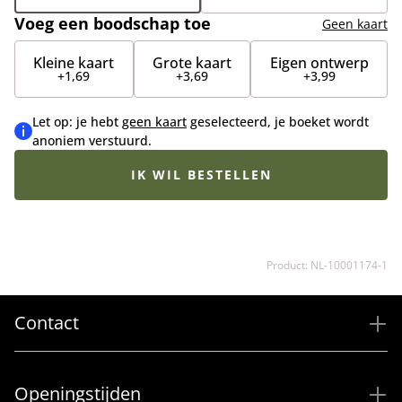
(groot)ouders. Het boeket wordt met zorg
Voeg een boodschap toe
samengesteld door de bloemist met de mooiste
Geen kaart
blauwe, paarse en witte seizoensbloemen die op dat
Kleine kaart
Grote kaart
Eigen ontwerp
moment goed verkrijgbaar zijn. Daardoor kan het
+1,69
+3,69
+3,99
boeket iets afwijken van de getoonde afbeelding.
Let op: je hebt
geen kaart
geselecteerd, je boeket wordt
anoniem verstuurd.
IK WIL BESTELLEN
Product: NL-10001174-1
Contact
Openingstijden