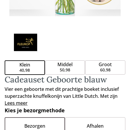
Middel
Groot
Klein
50,98
60,98
40,98
Cadeauset Geboorte blauw
Vier een geboorte met dit prachtige boeket inclusief
superzachte knuffelkonijn van Little Dutch. Met zijn
lange oren en zachte vacht is dit konijntje het ideale
Lees meer
knuffelmaatje. Het boeket wordt met liefde
Kies je bezorgmethode
samengesteld door de lokale Fleurop vakbloemist. Het
perfecte cadeau om te geven aan de kersverse
Bezorgen
Afhalen