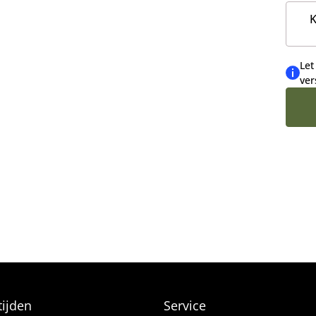
K
BESTSELLERS
BETERSCHAP EN STERKTE
Let
ver
ijden
Service