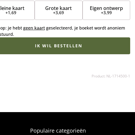
leine kaart
Grote kaart
Eigen ontwerp
+1,69
+3,69
+3,99
 op: je hebt
geen kaart
geselecteerd, je boeket wordt anoniem
stuurd.
IK WIL BESTELLEN
Product: NL-1714500-1
Populaire categorieën