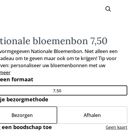
tionale bloemenbon 7,50
 vormgegeven Nationale Bloemenbon. Niet alleen een
cadeau om te geven maar ook om te krijgen! Tip voor
jven: personaliseer uw bloemenbonnen met uw
jfslogo e/o boodschap. Bel of mail voor de
 meer
 een formaat
ijkheden.
7,50
 je bezorgmethode
Bezorgen
Afhalen
 een boodschap toe
Geen kaart